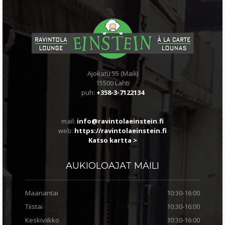
Ajokatu 55 (Maili)
15500 Lahti
puh:
+358-3-7122134
mail:
info@ravintolaeinstein.fi
web:
https://ravintolaeinstein.fi
Katso kartta >
AUKIOLOAJAT
MAILI
Maanantai
10:30-16:00
Tiistai
10:30-16:00
Keskiviikko
10:30-16:00