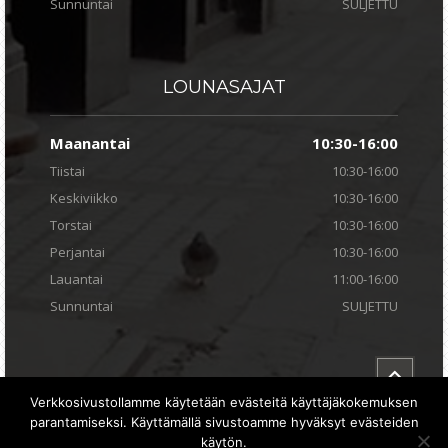
Sunnuntai
SULJETTU
LOUNASAJAT
Maanantai
10:30-16:00
Tiistai
10:30-16:00
Keskiviikko
10:30-16:00
Torstai
10:30-16:00
Perjantai
10:30-16:00
Lauantai
11:00-16:00
Sunnuntai
SULJETTU
Verkkosivustollamme käytetään evästeitä käyttäjäkokemuksen
parantamiseksi. Käyttämällä sivustoamme hyväksyt evästeiden
Copyright 2014 - Ravintola Einstein |
Tietosuojaseloste
|
käytön.