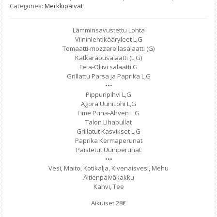
Categories:
Merkkipäivät
Lämminsavustettu Lohta
Viininlehtikääryleet L,G
Tomaatti-mozzarellasalaatti (G)
Katkarapusalaatti (L,G)
Feta-Oliivi salaatti G
Grillattu Parsa ja Paprika L,G
•••
Pippuripihvi L,G
Agora UuniLohi L,G
Lime Puna-Ahven L,G
Talon Lihapullat
Grillatut Kasvikset L,G
Paprika Kermaperunat
Paistetut Uuniperunat
•••
Vesi, Maito, Kotikalja, Kivenäisvesi, Mehu
Äitienpäiväkakku
Kahvi, Tee
Aikuiset 28€