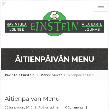
Toggl
navig
ÄITIENPÄIVÄN MENU
Ravintola Einstein
>
Merkkipäivät
>
Äitienpäivän Menu
Äitienpäivän
Menu
20 huhtikuun, 2016 |
Author: admin |
0 Comments
|