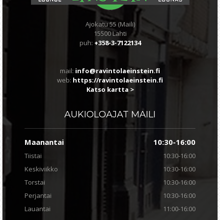
Ajokatu 55 (Maili)
15500 Lahti
puh:
+358-3-7122134
mail:
info@ravintolaeinstein.fi
web:
https://ravintolaeinstein.fi
Katso kartta >
AUKIOLOAJAT
MAILI
Maanantai
10:30-16:00
Tiistai
10:30-16:00
Keskiviikko
10:30-16:00
Torstai
10:30-16:00
Perjantai
10:30-16:00
Lauantai
11:00-16:00