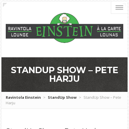
Toggl
navig
STANDUP SHOW – PETE
HARJU
Ravintola Einstein
>
StandUp Show
>
StandUp Show – Pete
Harju