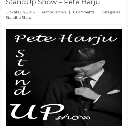
StandUp
Show – Pete Harju
5 lokakuun, 2016 |
Author: admin |
0 Comments
|
Categories:
StandUp Show