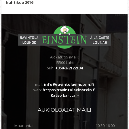
huhtikuu 2016
Ajokatu 55 (Maili)
15500 Lahti
puh:
+358-3-7122134
mail:
info@ravintolaeinstein.fi
web:
https://ravintolaeinstein.fi
Katso kartta >
AUKIOLOAJAT
MAILI
Maanantai
10:30-16:00