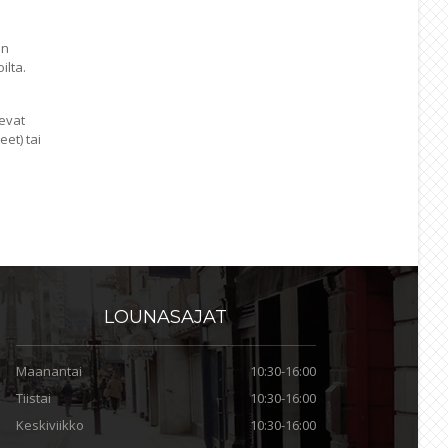
en
ilta.
levat
et) tai
LOUNASAJAT
Maanantai
10:30-16:00
Tiistai
10:30-16:00
Keskiviikko
10:30-16:00