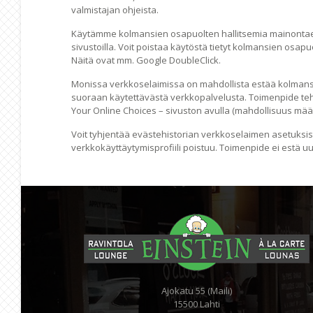
valmistajan ohjeista.
Käytämme kolmansien osapuolten hallitsemia mainontae
sivustoilla. Voit poistaa käytöstä tietyt kolmansien osa
Näitä ovat mm. Google DoubleClick.
Monissa verkkoselaimissa on mahdollista estää kolmansilta
suoraan käytettävästä verkkopalvelusta. Toimenpide teh
Your Online Choices – sivuston avulla (mahdollisuus määri
Voit tyhjentää evästehistorian verkkoselaimen asetuksist
verkkokäyttäytymisprofiili poistuu. Toimenpide ei estä u
Ajokatu 55 (Maili)
15500 Lahti