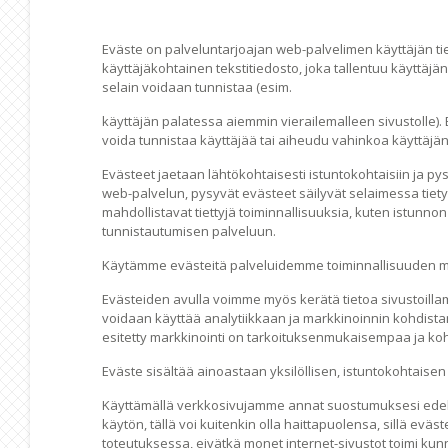
Eväste on palveluntarjoajan web-palvelimen käyttäjän ti
käyttäjäkohtainen tekstitiedosto, joka tallentuu käyttä
selain voidaan tunnistaa (esim.
käyttäjän palatessa aiemmin vierailemalleen sivustolle).
voida tunnistaa käyttäjää tai aiheudu vahinkoa käyttäjän l
Evästeet jaetaan lähtökohtaisesti istuntokohtaisiin ja py
web-palvelun, pysyvät evästeet säilyvät selaimessa tiety
mahdollistavat tiettyjä toiminnallisuuksia, kuten istunn
tunnistautumisen palveluun.
Käytämme evästeitä palveluidemme toiminnallisuuden m
Evästeiden avulla voimme myös kerätä tietoa sivustoillam
voidaan käyttää analytiikkaan ja markkinoinnin kohdista
esitetty markkinointi on tarkoituksenmukaisempaa ja ko
Eväste sisältää ainoastaan yksilöllisen, istuntokohtaisen
Käyttämällä verkkosivujamme annat suostumuksesi edellä
käytön, tällä voi kuitenkin olla haittapuolensa, sillä evä
toteutuksessa, eivätkä monet internet-sivustot toimi kunn