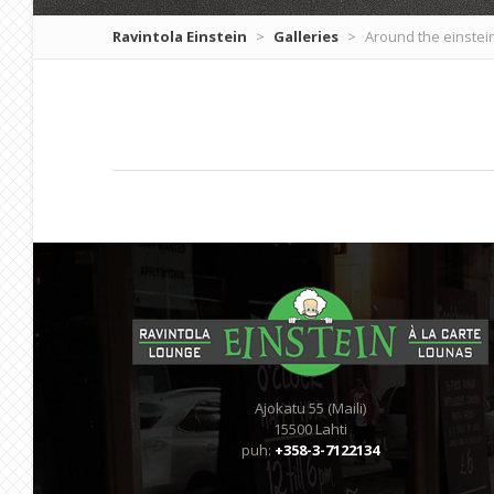
Ravintola Einstein
>
Galleries
>
Around the einstei
Ajokatu 55 (Maili)
15500 Lahti
puh:
+358-3-7122134