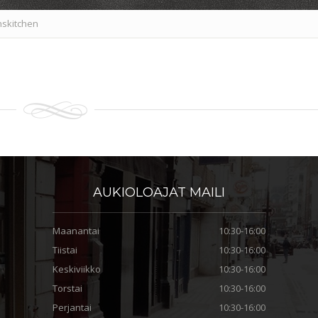
nskitchen
AUKIOLOAJAT
MAILI
Maanantai
10:30-16:00
Tiistai
10:30-16:00
Keskiviikko
10:30-16:00
Torstai
10:30-16:00
Perjantai
10:30-16:00